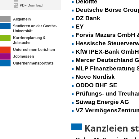
Deloitte
PDF Download
Deutsche Börse Grou
DZ Bank
Allgemein
EY
Studieren an der Goethe-
Universität
Forvis Mazars GmbH 
Karriereplanung &
Hessische Steuerverw
Jobsuche
Unternehmen berichten
KfW IPEX-Bank GmbH
Jobmessen
Mercer Deutschland
Unternehmensporträts
MLP Finanzberatung 
Novo Nordisk
ODDO BHF SE
Prüfungs- und Treuh
Süwag Energie AG
VZ VermögensZentru
Kanzleien st