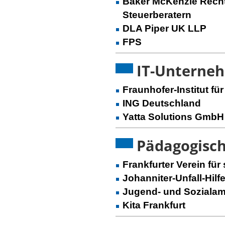
Baker McKenzie Rech
Steuerberatern
DLA Piper UK LLP
FPS
IT-Unterneh
Fraunhofer-Institut f
ING Deutschland
Yatta Solutions GmbH
Pädagogisch
Frankfurter Verein für
Johanniter-Unfall-Hilf
Jugend- und Sozialamt
Kita Frankfurt