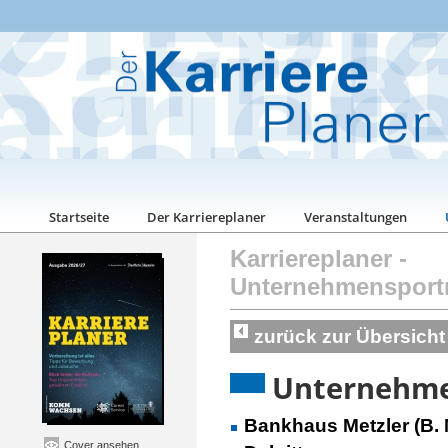
Startseite
Der Karriereplaner
Veranstaltungen
Karriereplaner
-
Unternehmensport
zurück zur Übersicht
Unternehmen
Bankhaus Metzler (B. 
Cover ansehen