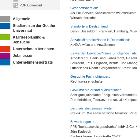
PDF Download
Geschäftsbereich:
Als Full-Service-Kanzlei bieten wir exzellent
Wirtschaftsrechts.
Allgemein
Studieren an der Goethe-
Standorte in Deutschland:
Universität
Berlin, Düsseldorf, Frankfurt, Hamburg, Mü
Karriereplanung &
Anzahl Mitarbeiter*innen in Deutschland:
Jobsuche
>140 Anwälte und Anwältinnen
Unternehmen berichten
Es werden Bewerber*innen für folgende Tätig
Jobmessen
Arbeitsrecht, Bank- und Finanzrecht, Gesell
Unternehmensporträts
Baurecht, IP/IT, Litigation, Berufs- und Mana
Öffentliches Recht / Vergaberecht, Restruktu
Gesuchte Fachrichtungen:
Rechtswissenschaften
Gewünschte Zusatzqualifikationen:
Sehr gute juristische Fähigkeiten verbunden 
Persönlichkeit, Toleranz und soziale Kompet
Berufseinstiegsmöglichkeiten:
Praktikum, Wissenschaftliche Mitarbeit, Refer
Bewerbungen an:
FPS Rechtsanwaltsgesellschaft mbH & Co.
Jörg Kadesch
Eschersheimer Landstraße 25-27