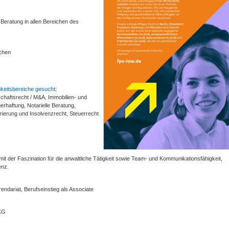
e Beratung in allen Bereichen des
nchen
keitsbereiche gesucht:
schaftsrecht / M&A, Immobilien- und
gerhaftung, Notarielle Beratung,
rierung und Insolvenzrecht, Steuerrecht
mit der Faszination für die anwaltliche Tätigkeit sowie Team- und Kommunikationsfähigkeit,
enz.
endariat, Berufseinstieg als Associate
 KG