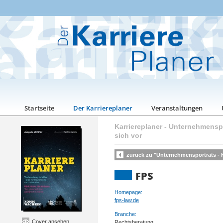
Startseite
Der Karriereplaner
Veranstaltungen
Karriereplaner
-
Unternehmenspo
sich vor
zurück zu "Unternehmensporträts - Ka
FPS
Homepage:
fps-law.de
Branche:
Cover ansehen
Rechtsberatung