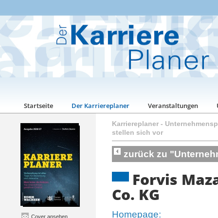
Startseite
Der Karriereplaner
Veranstaltungen
Karriereplaner
-
Unternehmenspo
stellen sich vor
zurück zu "Unternehm
Forvis Maz
Co. KG
Homepage:
Cover ansehen