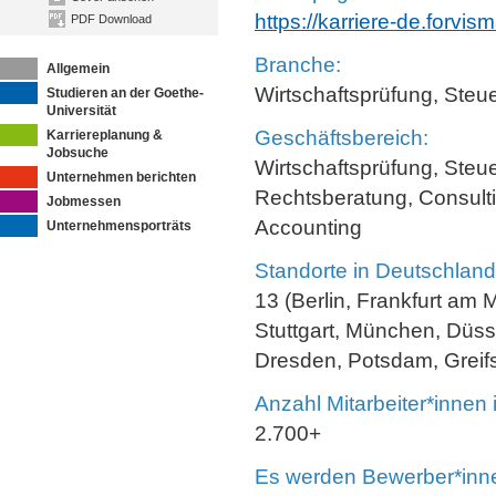
https://karriere-de.forvi
PDF Download
Branche:
Allgemein
Wirtschaftsprüfung, Steu
Studieren an der Goethe-
Universität
Geschäftsbereich:
Karriereplanung &
Jobsuche
Wirtschaftsprüfung, Steu
Unternehmen berichten
Rechtsberatung, Consulti
Jobmessen
Accounting
Unternehmensporträts
Standorte in Deutschland
13 (Berlin, Frankfurt am
Stuttgart, München, Düsse
Dresden, Potsdam, Greif
Anzahl Mitarbeiter*innen
2.700+
Es werden Bewerber*innen