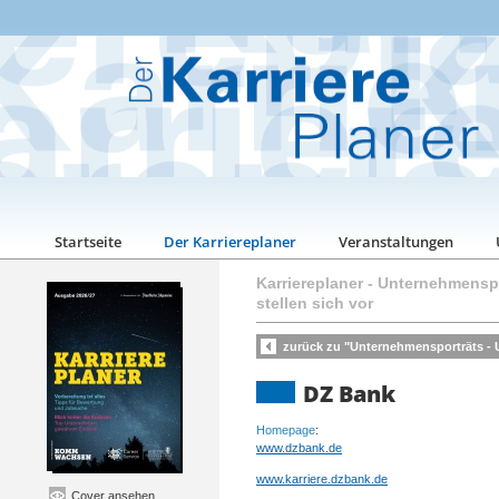
Startseite
Der Karriereplaner
Veranstaltungen
Karriereplaner
-
Unternehmenspo
stellen sich vor
zurück zu "Unternehmensporträts - U
DZ Bank
Homepage
:
www.dzbank.de
www.karriere.dzbank.de
Cover ansehen