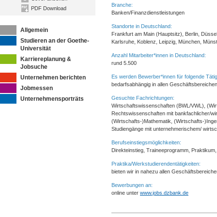
Branche:
PDF Download
Banken/Finanzdienstleistungen
Standorte in Deutschland:
Allgemein
Frankfurt am Main (Hauptsitz), Berlin, Düss
Studieren an der Goethe-
Karlsruhe, Koblenz, Leipzig, München, Münst
Universität
Anzahl Mitarbeiter*innen in Deutschland:
Karriereplanung &
rund 5.500
Jobsuche
Es werden Bewerber*innen für folgende Tätig
Unternehmen berichten
bedarfsabhängig in allen Geschäftsbereiche
Jobmessen
Gesuchte Fachrichtungen:
Unternehmensporträts
Wirtschaftswissenschaften (BWL/VWL), (Wirt
Rechtswissenschaften mit bankfachlicher/wirt
(Wirtschafts-)Mathematik, (Wirtschafts-)Ing
Studiengänge mit unternehmerischem/ wirts
Berufseinstiegsmöglichkeiten:
Direkteinstieg, Traineeprogramm, Praktikum
Praktika/Werkstudierendentätigkeiten:
bieten wir in nahezu allen Geschäftsbereich
Bewerbungen an:
online unter
www.jobs.dzbank.de