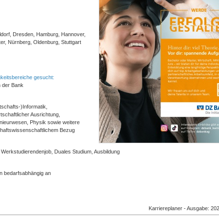
eldorf, Dresden, Hamburg, Hannover,
er, Nürnberg, Oldenburg, Stuttgart
keitsbereiche gesucht:
n der Bank
schafts-)Informatik,
schaftlicher Ausrichtung,
enieurwesen, Physik sowie weitere
chaftswissenschaftlichem Bezug
, Werkstudierendenjob, Duales Studium, Ausbildung
en bedarfsabhängig an
Karriereplaner - Ausgabe: 20