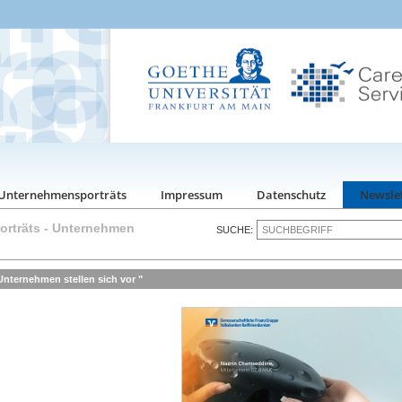
Unternehmensporträts
Impressum
Datenschutz
Newsle
rträts
-
Unternehmen
SUCHE:
nternehmen stellen sich vor "