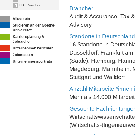
PDF Download
Branche:
Audit & Assurance, Tax &
Allgemein
Advisory
Studieren an der Goethe-
Universität
Standorte in Deutschland
Karriereplanung &
Jobsuche
16 Standorte in Deutschl
Unternehmen berichten
Düsseldorf, Frankfurt am 
Jobmessen
(Saale), Hamburg, Hannov
Unternehmensporträts
Magdeburg, Mannheim, 
Stuttgart und Walldorf
Anzahl Mitarbeiter*innen
Mehr als 14.000 Mitarbei
Gesuchte Fachrichtunge
Wirtschaftswissenschaften
(Wirtschafts-)Ingenieurw