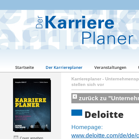
Startseite
Der Karriereplaner
Veranstaltungen
Karriereplaner
-
Unternehmenspo
stellen sich vor
zurück zu "Unternehm
Deloitte
Homepage:
www.deloitte.com/de/de/
Cover ansehen