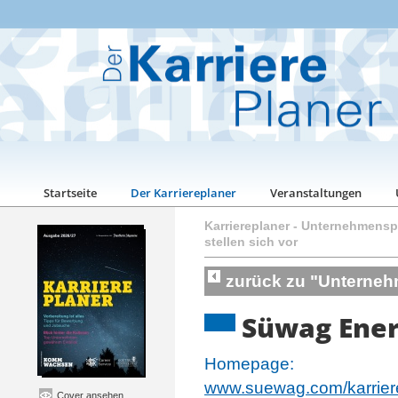
Startseite
Der Karriereplaner
Veranstaltungen
Karriereplaner
-
Unternehmenspo
stellen sich vor
zurück zu "Unternehm
Süwag Ener
Homepage:
www.suewag.com/karrier
Cover ansehen