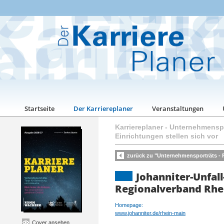
Startseite
Der Karriereplaner
Veranstaltungen
Karriereplaner
-
Unternehmenspo
Einrichtungen stellen sich vor
zurück zu "Unternehmensporträts - P
Johanniter-Unfall-
Regionalverband Rhe
Homepage:
www.johanniter.de/rhein-main
Cover ansehen