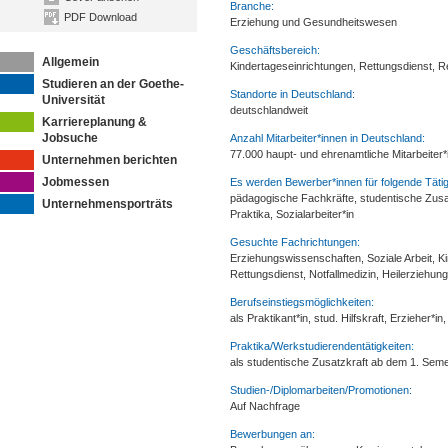
Branche:
PDF Download
Erziehung und Gesundheitswesen
Geschäftsbereich:
Allgemein
Kindertageseinrichtungen, Rettungsdienst, Re
Studieren an der Goethe-
Standorte in Deutschland:
Universität
deutschlandweit
Karriereplanung &
Jobsuche
Anzahl Mitarbeiter*innen in Deutschland:
77.000 haupt- und ehrenamtliche Mitarbeiter
Unternehmen berichten
Jobmessen
Es werden Bewerber*innen für folgende Tätig
pädagogische Fachkräfte, studentische Zusa
Unternehmensporträts
Praktika, Sozialarbeiter*in
Gesuchte Fachrichtungen:
Erziehungswissenschaften, Soziale Arbeit, 
Rettungsdienst, Notfallmedizin, Heilerziehun
Berufseinstiegsmöglichkeiten:
als Praktikant*in, stud. Hilfskraft, Erzieher*
Praktika/Werkstudierendentätigkeiten:
als studentische Zusatzkraft ab dem 1. Seme
Studien-/Diplomarbeiten/Promotionen:
Auf Nachfrage
Bewerbungen an: