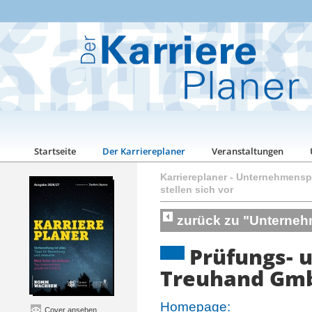
Startseite
Der Karriereplaner
Veranstaltungen
Karriereplaner
-
Unternehmenspo
stellen sich vor
zurück zu "Unternehm
Prüfungs- 
Treuhand Gm
Homepage:
Cover ansehen