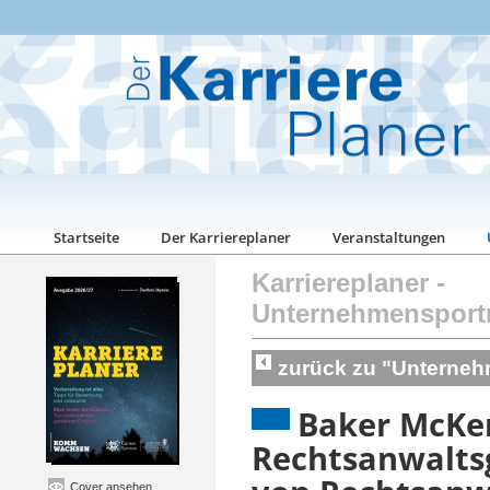
Startseite
Der Karriereplaner
Veranstaltungen
Karriereplaner
-
Unternehmensport
zurück zu "Unterneh
Baker McKe
Rechtsanwalts
Cover ansehen