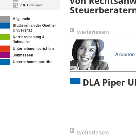
von Rechtsanw
PDF Download
Steuerberater
Allgemein
Studieren an der Goethe-
Universität
weiterlesen
Karriereplanung &
Jobsuche
Unternehmen berichten
Jobmessen
Unternehmensporträts
DLA Piper U
weiterlesen