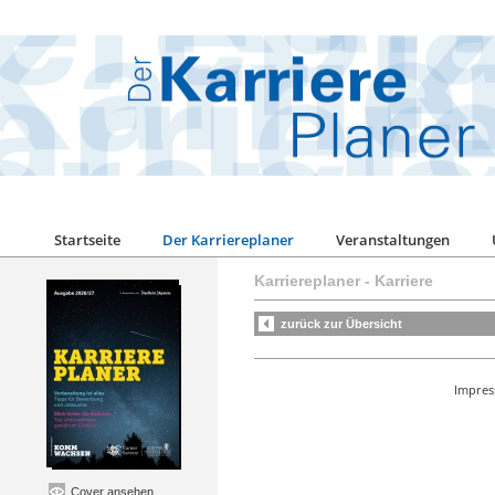
Startseite
Der Karriereplaner
Veranstaltungen
Karriereplaner
- Karriere
zurück zur Übersicht
Impre
Cover ansehen