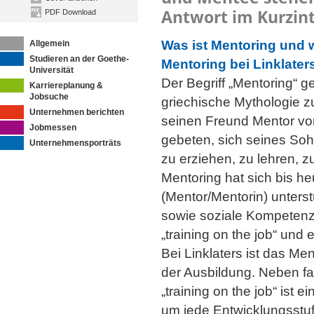
Antwort im Kurzin
PDF Download
Was ist Mentoring und w
Allgemein
Studieren an der Goethe-
Mentoring bei Linklater
Universität
Der Begriff „Mentoring“ g
Karriereplanung &
Jobsuche
griechische Mythologie 
Unternehmen berichten
seinen Freund Mentor vor
Jobmessen
gebeten, sich seines So
Unternehmensporträts
zu erziehen, zu lehren, z
Mentoring hat sich bis he
(Mentor/Mentorin) unterst
sowie soziale Kompetenze
„training on the job“ und
Bei Linklaters ist das Me
der Ausbildung. Neben f
„training on the job“ ist
um jede Entwicklungsstu