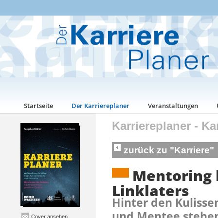
Startseite
Der Karriereplaner
Veranstaltungen
Karriereplaner
-
Kar
zurück zu "Karriere"
Mentoring 
Linklaters
Hinter den Kulisse
und Mentee stehe
Cover ansehen