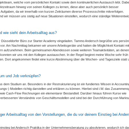
jektteam, welche vom persönlichen Kontakt sowie dem kontinuierlichen Austausch lebt. Dabe
ktzeitraum hinweg von seinen Kollegen zu lernen, diese aber auch persönlich besser
 Aufgaben, da wir innerhalb von kurzen Zeiträumen diverse Prozessschritte mitverfolgen.
d wir müssen uns stetig auf neue Situationen einstellen, wodurch eine ständige Weiterentwi
d wie sieht dein Arbeitsalltag aus?
er Düsseldorfer Büro zur Starter Academy eingeladen. Tammo Andersch begrüßte uns persönl
 vor. Am Nachmittag bekamen wir unsere Arbeitsgeräte und hatten die Möglichkeit Kontakt mi
itern aufzunehmen. Beim gemeinsamen Abendessen sowie weiteren Teamaktivitäten, an denen
n, konnten wir uns mit den Kollegen austauschen. In der Regel beginnt meine Woche sehr frü
n. Dort angekommen findet eine kurze Abstimmung über die Wochen- und Tagesziele statt 
dium und Job verknüpfen?
aus dem Studium an. Besonders in der Restrukturierung ist ein fundiertes Wissen in Accounti
ungs-) Modellen richtig darstellen und erklären zu können. Hierbei sind i.W. das Zusammensp
wie Cash-Flow Rechnungen ein elementarer Bestandteil. Darüber hinaus führen Kurse wie
verbesserten Verständnis von Geschäftsmodellen und sind bei der Durchführung von Markt
ziger Arbeitsalltag von den Vorstellungen, die du vor deinem Einstieg bei Ande
einstieg bei Andersch Praktika in der Unternehmensberatung zu absolvieren, wodurch ich da