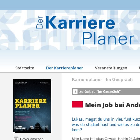
Startseite
Der Karriereplaner
Veranstaltungen
Karriereplaner
-
Im Gespräch
zurück zu "Im Gespräch"
Mein Job bei And
Lukas, magst du uns in vier, fünf kur
was du studiert hast und wie es zu d
kam?
Mein Name ist Lukas Oswald, ich bin 24 Jahre
Cover ansehen