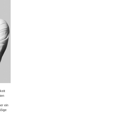
keit
ten
er ein
äßige