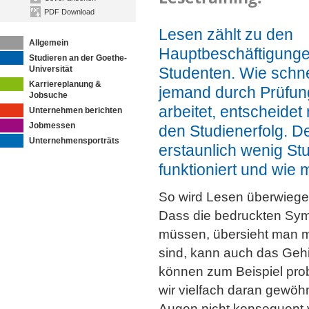
PDF Download
Lesen zählt zu den
Allgemein
Hauptbeschäftigunge
Studieren an der Goethe-
Universität
Studenten. Wie schne
Karriereplanung &
jemand durch Prüfung
Jobsuche
arbeitet, entscheide
Unternehmen berichten
Jobmessen
den Studienerfolg. 
Unternehmensporträts
erstaunlich wenig St
funktioniert und wie ma
So wird Lesen überwiegen
Dass die bedruckten Sy
müssen, übersieht man me
sind, kann auch das Gehir
können zum Beispiel pro
wir vielfach daran gewöh
Augen nicht konsequent vo