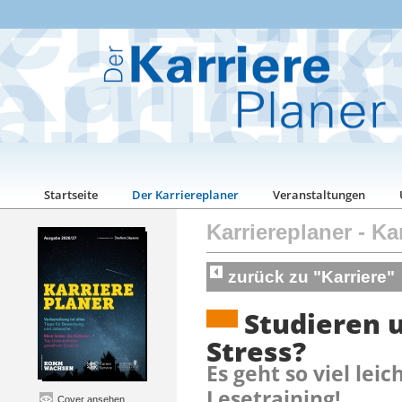
Startseite
Der Karriereplaner
Veranstaltungen
Karriereplaner
-
Kar
zurück zu "Karriere"
Studieren 
Stress?
Es geht so viel lei
Lesetraining!
Cover ansehen