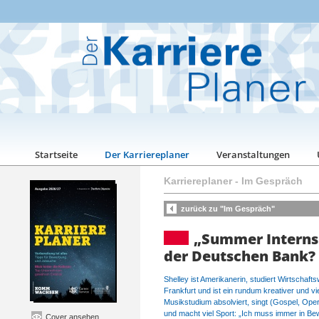
Startseite
Der Karriereplaner
Veranstaltungen
Karriereplaner
-
Im Gespräch
zurück zu "Im Gespräch"
„Summer Interns
der Deutschen Bank? 
Shelley ist Amerikanerin, studiert Wirtschaf
Frankfurt und ist ein rundum kreativer und vi
Musikstudium absolviert, singt (Gospel, Oper,
und macht viel Sport: „Ich muss immer in Bew
Cover ansehen