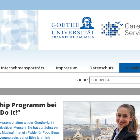
Unternehmensporträts
Impressum
Datenschutz
Newsle
SUCHE:
hip Programm bei
Do it!“
tswissenschaften an der Goethe-Uni in
elseitiger Mensch. Sie hat zunächst ein
 Musical), hat ein Faible für Food Blogs
egung sein, sonst fühle ich mich