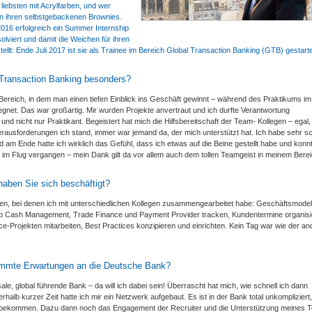
liebsten mit Acrylfarben, und wer
n ihren selbstgebackenen Brownies.
2016 erfolgreich ein Summer Internship
viert und damit die Weichen für ihren
llt: Ende Juli 2017 ist sie als Trainee im Bereich Global Transaction Banking (GTB) gestarte
 Transaction Banking besonders?
r Bereich, in dem man einen tiefen Einblick ins Geschäft gewinnt – während des Praktikums im
gnet. Das war großartig. Mir wurden Projekte anvertraut und ich durfte Verantwortung
und nicht nur Praktikant. Begeistert hat mich die Hilfsbereitschaft der Team- Kollegen – egal,
rausforderungen ich stand, immer war jemand da, der mich unterstützt hat. Ich habe sehr sc
d am Ende hatte ich wirklich das Gefühl, dass ich etwas auf die Beine gestellt habe und konn
ie im Flug vergangen – mein Dank gilt da vor allem auch dem tollen Teamgeist in meinem Berei
haben Sie sich beschäftigt?
en, bei denen ich mit unterschiedlichen Kollegen zusammengearbeitet habe: Geschäftsmodel
halb Cash Management, Trade Finance und Payment Provider tracken, Kundentermine organisi
e-Projekten mitarbeiten, Best Practices konzipieren und einrichten. Kein Tag war wie der an
timmte Erwartungen an die Deutsche Bank?
e, global führende Bank – da will ich dabei sein! Überrascht hat mich, wie schnell ich dann
rhalb kurzer Zeit hatte ich mir ein Netzwerk aufgebaut. Es ist in der Bank total unkompliziert,
 bekommen. Dazu dann noch das Engagement der Recruiter und die Unterstützung meines 