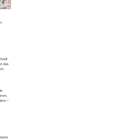
t.
hnell
te das
ch.
le
eren,
dere –
Teams