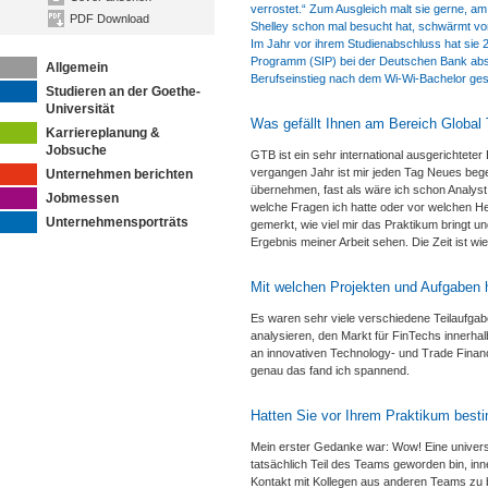
verrostet.“ Zum Ausgleich malt sie gerne, am 
PDF Download
Shelley schon mal besucht hat, schwärmt vo
Im Jahr vor ihrem Studienabschluss hat sie 
Programm (SIP) bei der Deutschen Bank absol
Allgemein
Berufseinstieg nach dem Wi-Wi-Bachelor geste
Studieren an der Goethe-
Universität
Was gefällt Ihnen am Bereich Global
Karriereplanung &
Jobsuche
GTB ist ein sehr international ausgerichtete
vergangen Jahr ist mir jeden Tag Neues bege
Unternehmen berichten
übernehmen, fast als wäre ich schon Analyst 
Jobmessen
welche Fragen ich hatte oder vor welchen He
Unternehmensporträts
gemerkt, wie viel mir das Praktikum bringt un
Ergebnis meiner Arbeit sehen. Die Zeit ist w
Mit welchen Projekten und Aufgaben 
Es waren sehr viele verschiedene Teilaufgab
analysieren, den Markt für FinTechs inner
an innovativen Technology- und Trade Financ
genau das fand ich spannend.
Hatten Sie vor Ihrem Praktikum bes
Mein erster Gedanke war: Wow! Eine universal
tatsächlich Teil des Teams geworden bin, inne
Kontakt mit Kollegen aus anderen Teams zu