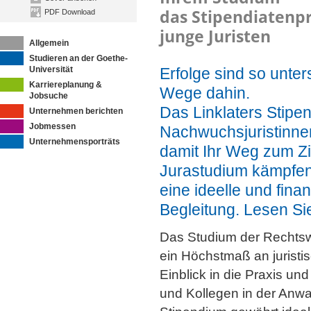
das Stipendiatenp
PDF Download
junge Juristen
Allgemein
Studieren an der Goethe-
Universität
Erfolge sind so unter
Karriereplanung &
Wege dahin.
Jobsuche
Das Linklaters Stipe
Unternehmen berichten
Jobmessen
Nachwuchsjuristinne
Unternehmensporträts
damit Ihr Weg zum Zie
Jurastudium kämpfen
eine ideelle und fina
Begleitung. Lesen Si
Das Studium der Rechtswi
ein Höchstmaß an juristis
Einblick in die Praxis un
und Kollegen in der Anwal