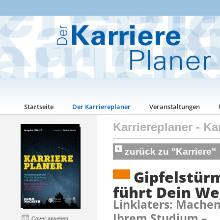
Startseite
Der Karriereplaner
Veranstaltungen
Karriereplaner
-
Kar
zurück zu "Karriere"
Gipfelstür
führt Dein W
Linklaters: Machen
Ihrem Studium –
Cover ansehen