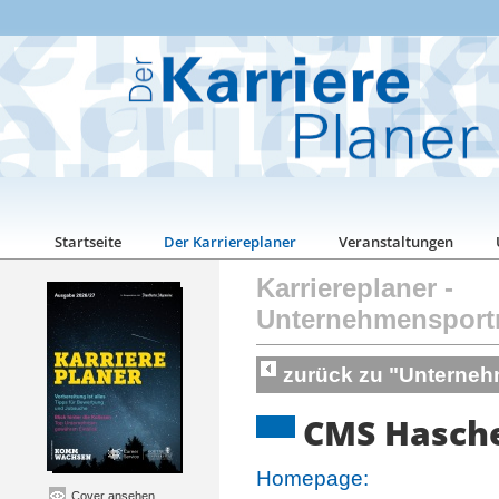
Startseite
Der Karriereplaner
Veranstaltungen
Karriereplaner
-
Unternehmensport
zurück zu "Unterneh
CMS Hasche
Homepage:
Cover ansehen