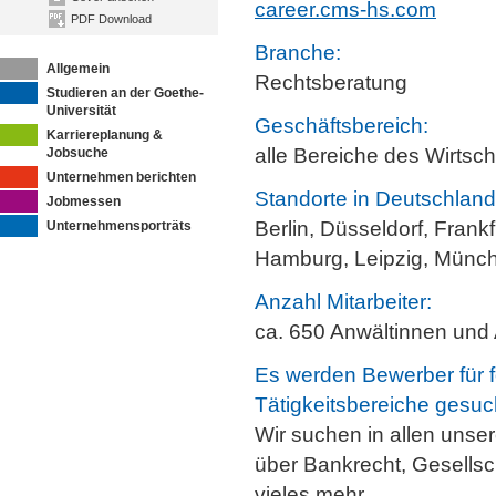
career.cms-hs.com
PDF Download
Branche:
Allgemein
Rechtsberatung
Studieren an der Goethe-
Universität
Geschäftsbereich:
Karriereplanung &
alle Bereiche des Wirtsch
Jobsuche
Unternehmen berichten
Standorte in Deutschland
Jobmessen
Berlin, Düsseldorf, Frankf
Unternehmensporträts
Hamburg, Leipzig, Münch
Anzahl Mitarbeiter:
ca. 650 Anwältinnen und
Es werden Bewerber für 
Tätigkeitsbereiche gesuc
Wir suchen in allen unse
über Bankrecht, Gesellsc
vieles mehr