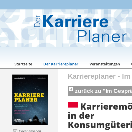
Startseite
Der Karriereplaner
Veranstaltungen
Karriereplaner
-
Im
zurück zu "Im Gespr
Karrieremö
in der
Konsumgüteri
Cover ansehen