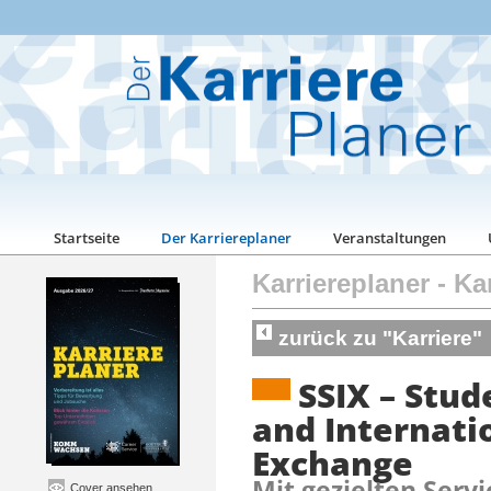
Startseite
Der Karriereplaner
Veranstaltungen
Karriereplaner
-
Kar
zurück zu "Karriere"
SSIX – Stud
and Internati
Exchange
Mit gezielten Serv
Cover ansehen