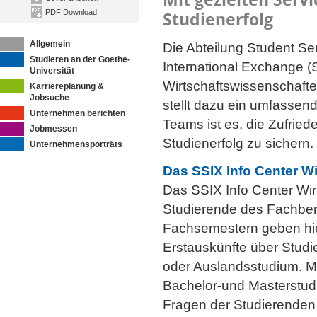
PDF Download
Studienerfolg
Allgemein
Die Abteilung Student Se
Studieren an der Goethe-
International Exchange (
Universität
Wirtschaftswissenschaft
Karriereplanung &
Jobsuche
stellt dazu ein umfassen
Unternehmen berichten
Teams ist es, die Zufrie
Jobmessen
Studienerfolg zu sichern.
Unternehmensporträts
Das SSIX Info Center W
Das SSIX Info Center Wirt
Studierende des Fachbere
Fachsemestern geben hier
Erstauskünfte über Studi
oder Auslandsstudium. Mi
Bachelor-und Masterstudi
Fragen der Studierenden