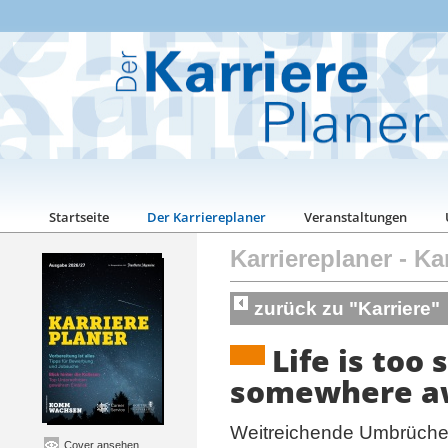
Startseite
Der Karriereplaner
Veranstaltungen
Karriereplaner
-
Kar
zurück zu "Karriere"
Life is too
somewhere 
Weitreichende Umbrüche
Cover ansehen