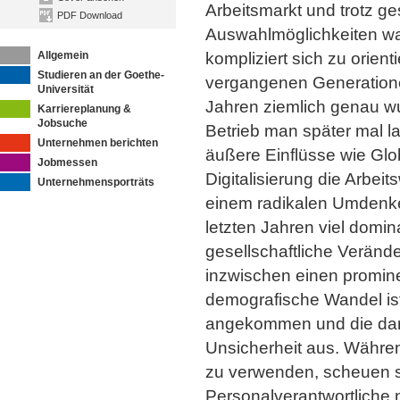
Arbeitsmarkt und trotz ge
PDF Download
Auswahlmöglichkeiten wa
Allgemein
kompliziert sich zu orien
Studieren an der Goethe-
vergangenen Generation
Universität
Jahren ziemlich genau w
Karriereplanung &
Jobsuche
Betrieb man später mal l
Unternehmen berichten
äußere Einflüsse wie Glo
Jobmessen
Digitalisierung die Arbeit
Unternehmensporträts
einem radikalen Umdenke
letzten Jahren viel domin
gesellschaftliche Verände
inzwischen einen promine
demografische Wandel ist
angekommen und die dam
Unsicherheit aus. Währen
zu verwenden, scheuen sic
Personalverantwortliche 