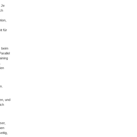
. Je
ch
tion,
t für
, beim
arallel
aining
.
den
n.
den, und
ich
ser,
hen
itig,