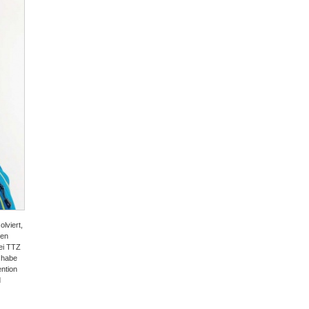
lviert,
gen
ei TTZ
o habe
ntion
d