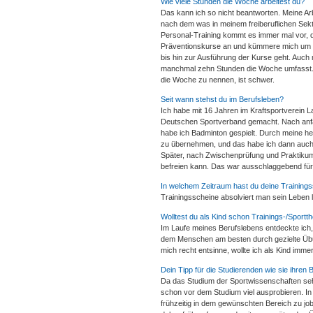
Wie viele Stunden die Woche arbeitest du?
Das kann ich so nicht beantworten. Meine Ar
nach dem was in meinem freiberuflichen Sek
Personal-Training kommt es immer mal vor,
Präventionskurse an und kümmere mich um d
bis hin zur Ausführung der Kurse geht. Auch 
manchmal zehn Stunden die Woche umfasst. Mi
die Woche zu nennen, ist schwer.
Seit wann stehst du im Berufsleben?
Ich habe mit 16 Jahren im Kraftsportverein L
Deutschen Sportverband gemacht. Nach anfängl
habe ich Badminton gespielt. Durch meine her
zu übernehmen, und das habe ich dann auch g
Später, nach Zwischenprüfung und Praktikum
befreien kann. Das war ausschlaggebend für
In welchem Zeitraum hast du deine Trainings
Trainingsscheine absolviert man sein Leben l
Wolltest du als Kind schon Trainings-/Sport
Im Laufe meines Berufslebens entdeckte ich, d
dem Menschen am besten durch gezielte Übun
mich recht entsinne, wollte ich als Kind imm
Dein Tipp für die Studierenden wie sie ihren
Da das Studium der Sportwissenschaften sehr
schon vor dem Studium viel ausprobieren. In
frühzeitig in dem gewünschten Bereich zu jo