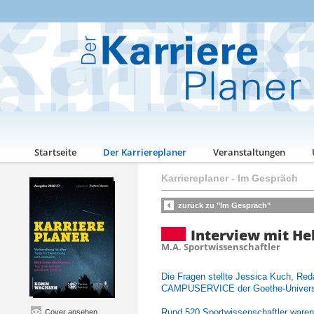
Startseite
Der Karriereplaner
Veranstaltungen
Karriereplaner
-
Im Gespräch
zurück zu "Im Gespräch"
Interview mit He
M.A. Sportwissenschaftler
Die Fragen stellte Jessica Kuch, Reda
CAMPUSERVICE der Goethe-Univers
Rund 520 Sportwissenschaftler waren
Cover ansehen