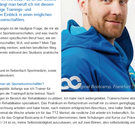
fängt man berufl ich mit diesem
ge Trainings- und
en Einblick in einen möglichen
ssenschaftlers.
ngen ist die häufigste Frage, die mir als
erst Sportwissenschaften, und was macht
inen spezifischen Beruf hast, wie ein
enschaftler, M.A. und weiter? Mein Tipp
zeitig merken, welchen beruflichen Weg
 bereits während des Studiums praktische
 und im Nebenfach Sportmedizin, sowie
absolviert.
an als Sportwissenschaftler?
ejobbt. Anfangs war ich Trainer für
en die Trainingsfl äche betreut. Nach
 im Bereich der Rehabilitation zu jobben. Ich habe mich weitergebildet, Trainerscheine abso
 Rehabilitation spezialisiert. Das Praktikum im Rehazentrum verhalf mir zu einem geringfügi
Rechnung arbeiten und habe heute, nach meinem erfolgreichen Abschluss, eine halbe Stelle b
eimal die Woche arbeite ich für das TTZ Merkel, die restliche Zeit arbeite ich freiberuflich. S
 für das Original Bootcamp in Frankfurt übernommen, biete Schulungen und Kurse zur Präve
3 / 14 ist es, meine Selbstständigkeit auszubauen, um auf zwei Beinen, also selbstständig un