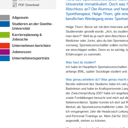
Universität immatrikuliert. Doch was 
PDF Download
Abschluss an? Der Alumnus und heuti
Sporttherapeut, Helge Thorn, gibt ein
Allgemein
beruflichen Werdegang eines Sportwi
Studieren an der Goethe-
Helge Thorn: Bevor wir mit dem Interview anfa
Universität
Studierender gestellt wurde: „Ach, du studi
Karriereplanung &
man dann?“ Weil du ja nach dem Abschluss ke
Jobsuche
Mediziner oder Jurist, also du bist Sportwiss
vornweg: Sportwissenschaftler sollten recht
Unternehmen berichten
sie einschlagen wollen. Denn es ist wichtig,
Jobmessen
Erfahrungen zu sammeln.
Unternehmensporträts
Was hast du studiert?
Ich habe im Hauptfach Sportwissenschaften
anfangs BWL, später Soziologie studiert und 
Was genau arbeitest du? Was genau macht m
Bereits während des Studiums habe ich viel g
Badminton und habe im Kraftsportverein Lang
der Zwischenprüfung 2007 habe ich angefangen
sowie Fortbildungen besucht und mich auf die
Nebenverdienst. Später konnte ich dort auf 
Merkel, als Sportwissenschaftlicher Leiter. Dr
ich vergangenes Jahr die Headcoach Leitung
und Personal-Trainings an. Mein Ziel für 201
angestellt, stehen zu können.