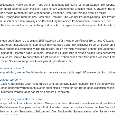
beitsstunden variieren. In der Reha einrichtung habe ich meine festen 25 Stunden die Woche
tor anfällt, kann es auch mal sein, dass ich am Wochenende arbeiten muss. Gerade im Berei
 dass meine Kunden nur am Wochenende Zeit haben. Unter der Woche biete ich meine
ie Organisation rund um das Bootcamp Frankfurt. Die von der Personalplanung über Promo
muss ich neben den Trainings die Buchhaltung für meinen freiberuflichen Teil machen, der
t einer normalen Festanstellung ist das nicht zu vergleichen, und eine pauschale Arbeitszei
angen angefangen zu arbeiten. 1998 habe ich dafür meine erste Fitnesslizenz, also C-Lizenz
ichen Thekendiensten konnte ich im Anschluss selbst die Mitglieder im Verein trainieren. P
ausragenden Leistungen wurde ich gefragt, ob ich mir nicht vorstellen könnte, das Jugendtr
emacht. Eigentlich habe ich mein komplettes Studium lang in diesen beiden Jobs gearbeitet
, auch im Bereich Rehabilitation. Es ist schön zu sehen, wenn man Menschen von ihren Lei
 meine Spezialisierung zum Trainingsund Sporttherapeuten.
scheine absolviert?
ang. Ähnlich, wie bei Medizinern ist es mehr als ratsam sich regelmäßig weiterund fortzubilde
therapeut werden?
ass Krafttrainings allein nicht hilfreich sind, körperliche Leiden dadurch nicht behoben wer
gen geholfen werden kann. Daher entschied ich mich für den Beruf, doch eigentlich, wenn 
er Müllmann werden, aber das ist eine andere Geschichte.
 Berufseinstieg am besten meistern.
 speziell ist, kann ich nur für diese Gruppe sprechen. Man sollte bereits während, noch bes
 Betriebe reinschnuppern, sich auf Praktikastellen bewerben und auch viele machen. Versuc
bben, um so ein Standbein zu bekommen. Das Studium der Sportwissenschaften ist sehr vielse