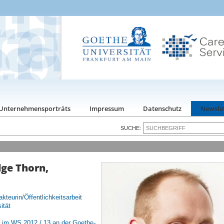
Unternehmensporträts
Impressum
Datenschutz
Newsle
SUCHE:
lge Thorn,
kteurin/Öffentlichkeitsarbeit
ität
 im WS 2012 / 13 an der Goethe-