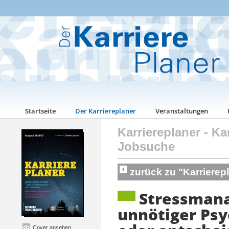
Startseite
Der Karriereplaner
Veranstaltungen
Karriereplaner
-
Ka
Jobsuche
zurück zu "Karriere
Stressman
unnötiger Ps
Cover ansehen