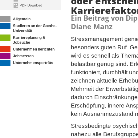
oder entsche
PDF Download
Karrierefakto
Ein Beitrag von Dip
Allgemein
Diane Manz
Studieren an der Goethe-
Universität
Karriereplanung &
Stressmanagement genie
Jobsuche
besonders guten Ruf. Ger
Unternehmen berichten
wird es schnell als Thema
Jobmessen
Unternehmensporträts
belastbar genug sind. Erfo
funktioniert, durchhält un
zeichnen aktuelle Erheb
Mehrheit der Erwerbstätige
dadurch Einschränkungen 
Erschöpfung, innere Ansp
kein Ausnahmezustand m
Stressbedingte psychisc
nahezu alle Berufsgruppe