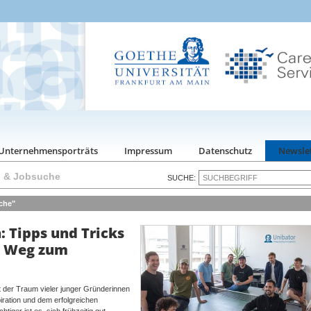
Unternehmensporträts
Impressum
Datenschutz
Newsle
g & Jobsuche
SUCHE:
che"
: Tipps und Tricks
m Weg zum
t der Traum vieler junger Gründerinnen
ration und dem erfolgreichen