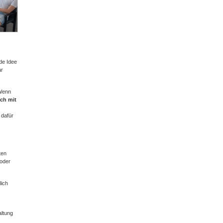
ede Idee
ar
 Wenn
ich mit
 dafür
ten
 oder
lich
altung