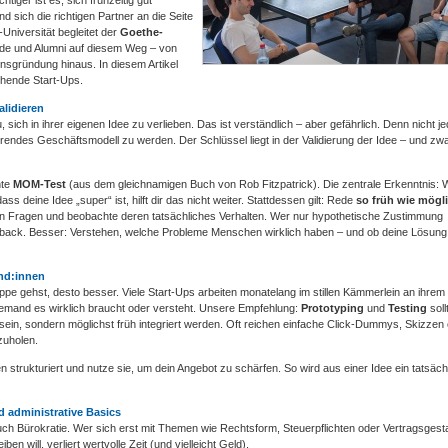
htiger ist es, sich frühzeitig gut
d sich die richtigen Partner an die Seite
niversität begleitet der
Goethe-
de und Alumni auf diesem Weg – von
nsgründung hinaus. In diesem Artikel
ehende Start-Ups.
alidieren
ich in ihrer eigenen Idee zu verlieben. Das ist verständlich – aber gefährlich. Denn nicht j
ierendes Geschäftsmodell zu werden. Der Schlüssel liegt in der Validierung der Idee – und zw
nte
MOM-Test
(aus dem gleichnamigen Buch von Rob Fitzpatrick). Die zentrale Erkenntnis:
ass deine Idee „super“ ist, hilft dir das nicht weiter. Stattdessen gilt: Rede
so früh wie mögl
tigen Fragen und beobachte deren tatsächliches Verhalten. Wer nur hypothetische Zustimmung
back. Besser: Verstehen, welche Probleme Menschen wirklich haben – und ob deine Lösung
und:innen
uppe gehst, desto besser. Viele Start-Ups arbeiten monatelang im stillen Kämmerlein an ihrem
iemand es wirklich braucht oder versteht. Unsere Empfehlung:
Prototyping
und
Testing
soll
in, sondern möglichst früh integriert werden. Oft reichen einfache Click-Dummys, Skizzen
zuholen.
strukturiert und nutze sie, um dein Angebot zu schärfen. So wird aus einer Idee ein tatsäch
nd administrative Basics
auch Bürokratie. Wer sich erst mit Themen wie Rechtsform, Steuerpflichten oder Vertragsgest
n will, verliert wertvolle Zeit (und vielleicht Geld).