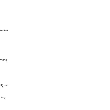
rn fest
erende,
IP) und
aft,