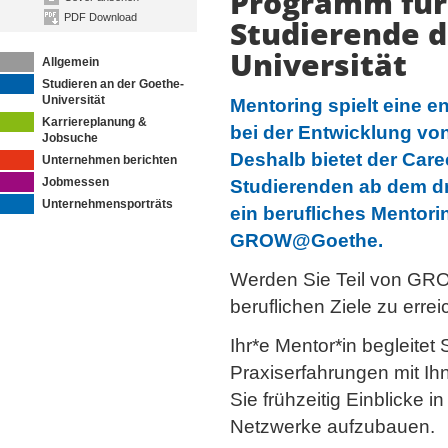
Programm für
PDF Download
Studierende d
Universität
Allgemein
Studieren an der Goethe-
Universität
Mentoring spielt eine e
Karriereplanung &
bei der Entwicklung vo
Jobsuche
Deshalb bietet der Care
Unternehmen berichten
Jobmessen
Studierenden ab dem d
Unternehmensporträts
ein berufliches Mentor
GROW@Goethe.
Werden Sie Teil von GR
beruflichen ­Ziele zu erre
Ihr*e Mentor*in begleitet
Praxiserfahrungen mit Ih
Sie frühzeitig Einblicke i
Netzwerke aufzubauen.