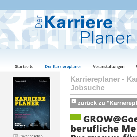
Startseite
Der Karriereplaner
Veranstaltungen
Karriereplaner
-
Ka
Jobsuche
zurück zu "Karriere
GROW@Goet
berufliche Me
Cover ansehen