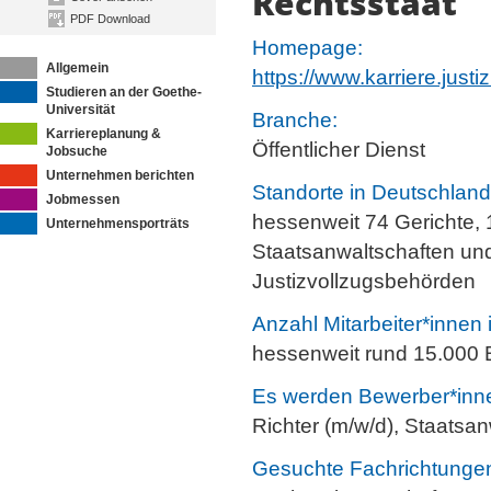
Rechtsstaat
PDF Download
Homepage:
Allgemein
https://www.karriere.justi
Studieren an der Goethe-
Universität
Branche:
Karriereplanung &
Öffentlicher Dienst
Jobsuche
Unternehmen berichten
Standorte in Deutschland
Jobmessen
hessenweit 74 Gerichte, 
Unternehmensporträts
Staatsanwaltschaften un
Justizvollzugsbehörden
Anzahl Mitarbeiter*innen
hessenweit rund 15.000 
Es werden Bewerber*innen
Richter (m/w/d), Staatsan
Gesuchte Fachrichtunge