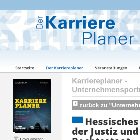
Startseite
Der Karriereplaner
Veranstaltungen
Karriereplaner
-
Unternehmensport
zurück zu "Unterneh
Hessisches
der Justiz und
Cover ansehen