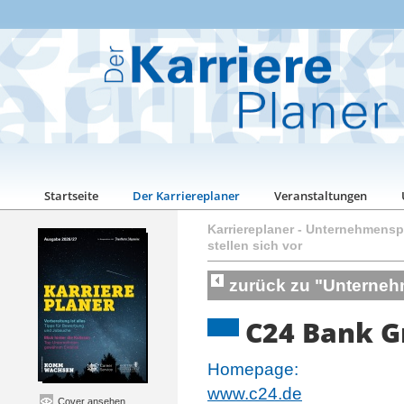
Startseite
Der Karriereplaner
Veranstaltungen
Karriereplaner
-
Unternehmenspo
stellen sich vor
zurück zu "Unternehm
C24 Bank 
Homepage:
www.c24.de
Cover ansehen