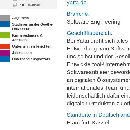
yatta.de
PDF Download
Branche:
Allgemein
Software Engineering
Studieren an der Goethe-
Universität
Geschäftsbereich:
Karriereplanung &
Bei Yatta dreht sich alle
Jobsuche
Unternehmen berichten
Entwicklung: von Softwa
Jobmessen
uns selbst und der Gesel
Unternehmensporträts
Entwicklertool-Unternehm
Softwareanbieter geword
an digitalen Ökosystemen
internationales Team und 
leidenschaftlich dafür ei
digitalen Produkten zu erl
Standorte in Deutschland
Frankfurt, Kassel