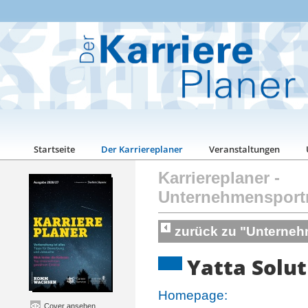
Startseite
Der Karriereplaner
Veranstaltungen
Karriereplaner
-
Unternehmensport
zurück zu "Unterneh
Yatta Solu
Homepage:
Cover ansehen