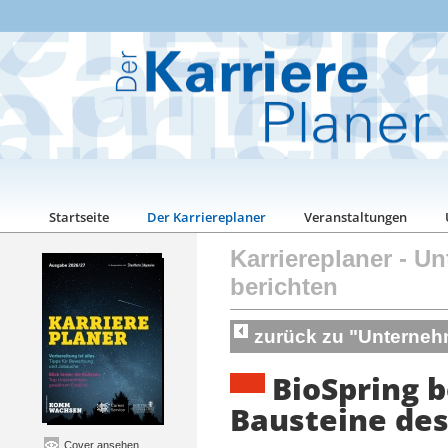
Startseite
Der Karriereplaner
Veranstaltungen
Karriereplaner
-
Un
berichten
zurück zu "Unterneh
BioSpring 
Bausteine de
Cover ansehen