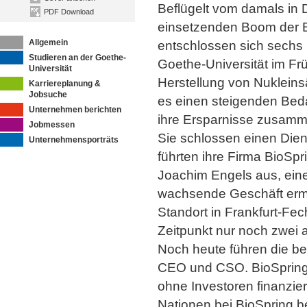
Beflügelt vom damals in
PDF Download
einsetzenden Boom der B
Allgemein
entschlossen sich sechs
Studieren an der Goethe-
Goethe-Universität im Fr
Universität
Herstellung von Nukleins
Karriereplanung &
Jobsuche
es einen steigenden Beda
Unternehmen berichten
ihre Ersparnisse zusamm
Jobmessen
Sie schlossen einen Dien
Unternehmensporträts
führten ihre Firma BioSp
Joachim Engels aus, eine
wachsende Geschäft erm
Standort in Frankfurt-F
Zeitpunkt nur noch zwei 
Noch heute führen die be
CEO und CSO. BioSprings
ohne Investoren finanzie
Nationen bei BioSpring be