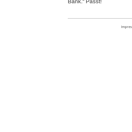
Bank.“ Passt!
Impre