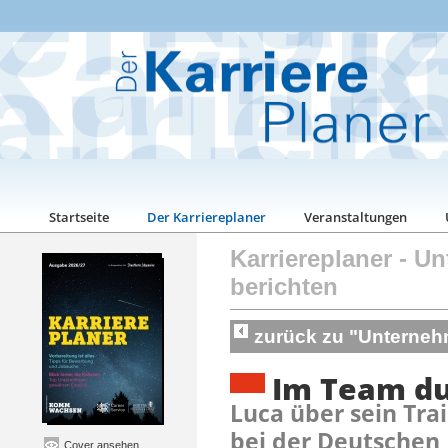
Startseite
Der Karriereplaner
Veranstaltungen
Karriereplaner
-
Un
berichten
zurück zu "Unterneh
Im Team du
Luca über sein Tr
bei der Deutschen
Cover ansehen