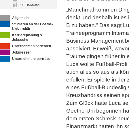
PDF Download
„Manchmal kommen Ding
denkt und deshalb ist es
Allgemein
Studieren an der Goethe-
B zu haben.“ Das sagt Lu
Universität
Traineeprogramm Internat
Karriereplanung &
Jobsuche
Business Management be
Unternehmen berichten
absolviert. Er weiß, wovo
Jobmessen
Träume gingen früher in 
Unternehmensporträts
Luca wollte Fußball-Prof
auch alles so aus als kö
erfüllen. Er spielte in de
eines Fußball-Bundesligis
Kreuzbandriss seinen spo
Zum Glück hatte Luca sei
Goethe-Uni begonnen hat
dem ersten Schreck neue
Finanzmarkt hatten ihn sc