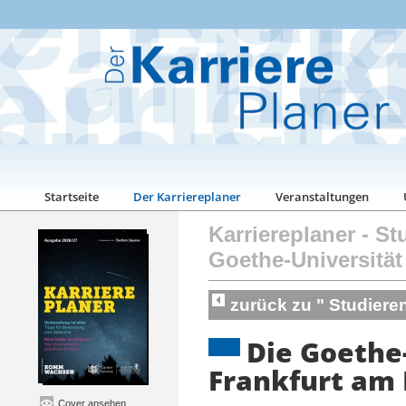
Startseite
Der Karriereplaner
Veranstaltungen
Karriereplaner
-
St
Goethe-Universität
zurück zu " Studiere
Die Goethe
Frankfurt am
Cover ansehen