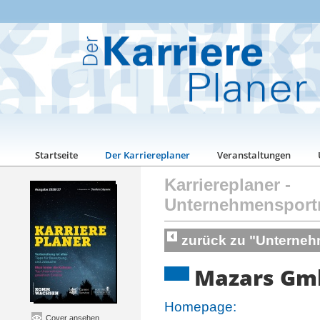
Startseite
Der Karriereplaner
Veranstaltungen
Karriereplaner
-
Unternehmensport
zurück zu "Unterneh
Mazars Gmb
Homepage:
Cover ansehen