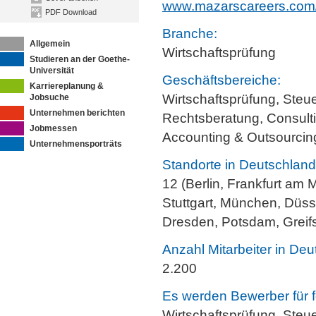
www.mazarscareers.com
PDF Download
Branche:
Allgemein
Wirtschaftsprüfung
Studieren an der Goethe-
Universität
Geschäftsbereiche:
Karriereplanung &
Wirtschaftsprüfung, Steu
Jobsuche
Unternehmen berichten
Rechtsberatung, Consulti
Jobmessen
Accounting & Outsourcin
Unternehmensporträts
Standorte in Deutschland
12 (Berlin, Frankfurt am
Stuttgart, München, Düsse
Dresden, Potsdam, Greif
Anzahl Mitarbeiter in Deu
2.200
Es werden Bewerber für f
Wirtschaftsprüfung, Steu