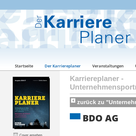
Startseite
Der Karriereplaner
Veranstaltungen
Karriereplaner
-
Unternehmensport
zurück zu "Unterneh
BDO AG
Cover ansehen