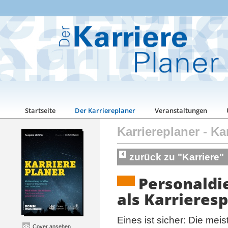
Startseite
Der Karriereplaner
Veranstaltungen
Karriereplaner
-
Kar
zurück zu "Karriere"
Personaldie
als Karrieres
Eines ist sicher: Die mei
Cover ansehen