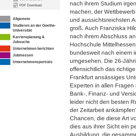
nach ihrem Studium irge
PDF Download
machen, der Wettbewerb u
Allgemein
und aussichtsreichsten Ar
Studieren an der Goethe-
groß. Auch Franziska Hil
Universität
nach ihrem Abschluss an
Karriereplanung &
Jobsuche
Hochschule Mittelhessen
Unternehmen berichten
bundesweit nach einem i
Jobmessen
umgesehen. Die 26-Jähri
Unternehmensporträts
offensichtlich das richti
Frankfurt ansässiges Unt
Experten in allen Fragen
Bank-, Finanz- und Versi
leider nicht den besten 
der Zeitarbeit ankämpfen“
Chancen, die diese Art von
dies aus ihrer Sicht ein 
Ausbildung, die gesamme