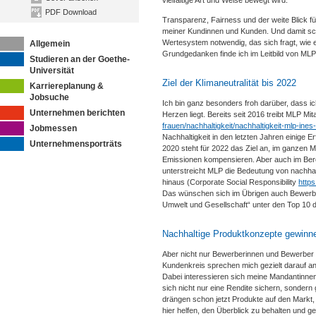
vielfältige Art und Weise bewegt wird.
PDF Download
Transparenz, Fairness und der weite Blick f
meiner Kundinnen und Kunden. Und damit schaf
Wertesystem notwendig, das sich fragt, wie
Allgemein
Grundgedanken finde ich im Leitbild von MLP
Studieren an der Goethe-
Universität
Ziel der Klimaneutralität bis 2022
Karriereplanung &
Jobsuche
Ich bin ganz besonders froh darüber, dass i
Unternehmen berichten
Herzen liegt. Bereits seit 2016 treibt MLP Mita
frauen/nachhaltigkeit/nachhaltigkeit-mlp-ines-l
Jobmessen
Nachhaltigkeit in den letzten Jahren einige
Unternehmensporträts
2020 steht für 2022 das Ziel an, im ganzen 
Emissionen kompensieren. Aber auch im Berei
unterstreicht MLP die Bedeutung von nachha
hinaus (Corporate Social Responsibility
https
Das wünschen sich im Übrigen auch Bewerber
Umwelt und Gesellschaft“ unter den Top 10 d
Nachhaltige Produktkonzepte gewinn
Aber nicht nur Bewerberinnen und Bewerber 
Kundenkreis sprechen mich gezielt darauf a
Dabei interessieren sich meine Mandantinnen 
sich nicht nur eine Rendite sichern, sondern 
drängen schon jetzt Produkte auf den Markt, b
hier helfen, den Überblick zu behalten und g