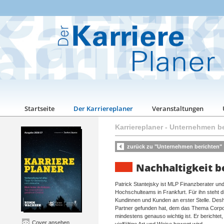
Startseite
Der Karriereplaner
Veranstaltungen
Karriereplaner
-
Unternehmen be
zurück zu "Unternehmen berichten"
Nachhaltigkeit b
Patrick Stantejsky ist MLP Finanzberater un
Hochschulteams in Frankfurt. Für ihn steht d
Kundinnen und Kunden an erster Stelle. Desha
Partner gefunden hat, dem das Thema Corpora
mindestens genauso wichtig ist. Er berichte
Cover ansehen