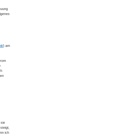
reuung
eigenes
it/
) am
trom
e
ch
ben
 sie
steigt,
ann ich