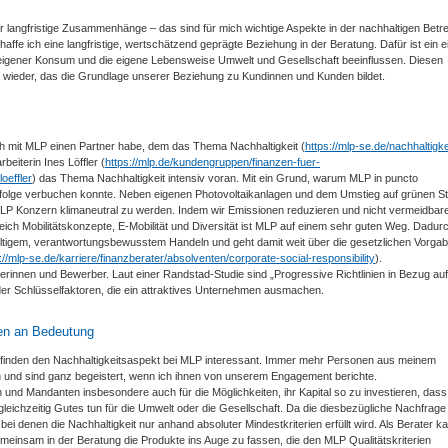
ür langfristige Zusammenhänge – das sind für mich wichtige Aspekte in der nachhaltigen Bet
fe ich eine langfristige, wertschätzend geprägte Beziehung in der Beratung. Dafür ist ein 
 eigener Konsum und die eigene Lebensweise Umwelt und Gesellschaft beeinflussen. Diesen
 wieder, das die Grundlage unserer Beziehung zu Kundinnen und Kunden bildet.
ch mit MLP einen Partner habe, dem das Thema Nachhaltigkeit (
https://mlp-se.de/nachhaltigke
rbeiterin Ines Löffler (
https://mlp.de/kundengruppen/finanzen-fuer-
oeffler
) das Thema Nachhaltigkeit intensiv voran. Mit ein Grund, warum MLP in puncto
 Erfolge verbuchen konnte. Neben eigenen Photovoltaikanlagen und dem Umstieg auf grünen S
MLP Konzern klimaneutral zu werden. Indem wir Emissionen reduzieren und nicht vermeidbar
ch Mobilitätskonzepte, E-Mobilität und Diversität ist MLP auf einem sehr guten Weg. Dadur
ltigem, verantwortungsbewusstem Handeln und geht damit weit über die gesetzlichen Vorga
://mlp-se.de/karriere/finanzberater/absolventen/corporate-social-responsibility
).
innen und Bewerber. Laut einer Randstad-Studie sind „Progressive Richtlinien in Bezug auf
er Schlüsselfaktoren, die ein attraktives Unternehmen ausmachen.
en an Bedeutung
finden den Nachhaltigkeitsaspekt bei MLP interessant. Immer mehr Personen aus meinem
n und sind ganz begeistert, wenn ich ihnen von unserem Engagement berichte.
und Mandanten insbesondere auch für die Möglichkeiten, ihr Kapital so zu investieren, dass
gleichzeitig Gutes tun für die Umwelt oder die Gesellschaft. Da die diesbezügliche Nachfrage 
ei denen die Nachhaltigkeit nur anhand absoluter Mindestkriterien erfüllt wird. Als Berater k
emeinsam in der Beratung die Produkte ins Auge zu fassen, die den MLP Qualitätskriterien