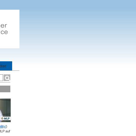
tter
lity/
)
MLP auf