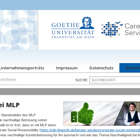
Unternehmensporträts
Impressum
Datenschutz
Newsle
richten
SUCHE:
ei MLP
d Standortleiter des MLP
ie nachhaltige Betreuung seiner
lb ist er froh, dass er mit MLP einen
te Social Responsibility (
https://mlp-financify.de/berater-werden/corporate-social-responsibi
t, was nachhaltige Kundenbetreuung für ihn ausmacht und wie das Thema Nachhaltigkeit bei 