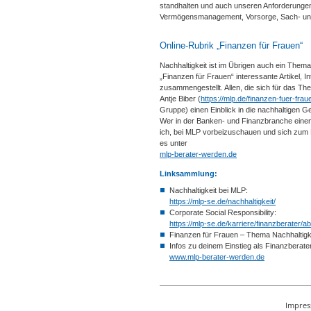
standhalten und auch unseren Anforderungen
Vermögensmanagement, Vorsorge, Sach- un
Online-Rubrik „Finanzen für Frauen“
Nachhaltigkeit ist im Übrigen auch ein Them
„Finanzen für Frauen“ interessante Artikel, 
zusammengestellt. Allen, die sich für das Th
Antje Biber (
https://mlp.de/finanzen-fuer-frau
Gruppe) einen Einblick in die nachhaltigen G
Wer in der Banken- und Finanzbranche einen 
ich, bei MLP vorbeizuschauen und sich zum Ei
es unter
mlp-berater-werden.de
Linksammlung:
Nachhaltigkeit bei MLP:
https://mlp-se.de/nachhaltigkeit/
Corporate Social Responsibility:
https://mlp-se.de/karriere/finanzberater/a
Finanzen für Frauen – Thema Nachhaltigk
Infos zu deinem Einstieg als Finanzberate
www.mlp-berater-werden.de
Impre