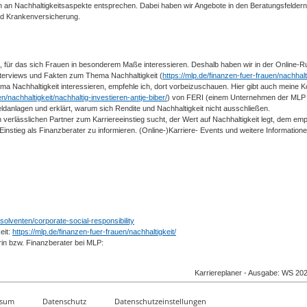
 an Nachhaltigkeitsaspekte entsprechen. Dabei haben wir Angebote in den Beratungsfeldern
d Krankenversicherung.
a, für das sich Frauen in besonderem Maße interessieren. Deshalb haben wir in der Online-R
Interviews und Fakten zum Thema Nachhaltigkeit (
https://mlp.de/finanzen-fuer-frauen/nachhalti
ema Nachhaltigkeit interessieren, empfehle ich, dort vorbeizuschauen. Hier gibt auch meine Ko
en/nachhaltigkeit/nachhaltig-investieren-antje-biber/
) von FERI (einem Unternehmen der MLP
eldanlagen und erklärt, warum sich Rendite und Nachhaltigkeit nicht ausschließen.
verlässlichen Partner zum Karriereeinstieg sucht, der Wert auf Nachhaltigkeit legt, dem emp
nstieg als Finanzberater zu informieren. (Online-)Karriere- Events und weitere Informatione
bsolventen/corporate-social-responsibility
eit:
https://mlp.de/finanzen-fuer-frauen/nachhaltigkeit/
rin bzw. Finanzberater bei MLP:
Karriereplaner - Ausgabe: WS 20
ssum
Datenschutz
Datenschutzeinstellungen