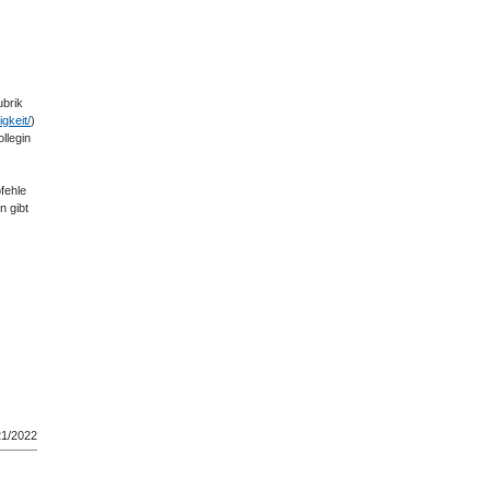
ubrik
gkeit/
)
llegin
fehle
n gibt
21/2022