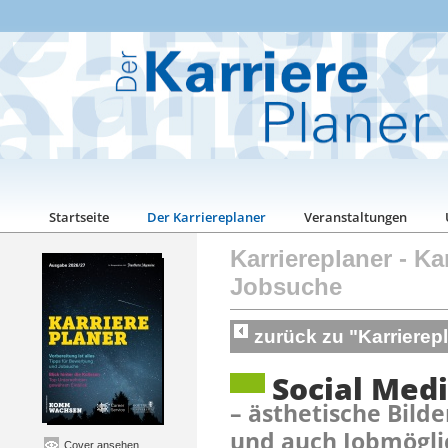
Startseite
Der Karriereplaner
Veranstaltungen
Karriereplaner
-
Ka
Jobsuche
zurück zu "Karriere
Social Med
– ästhetische Bilde
und auch Jobmögli
Cover ansehen