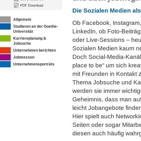
PDF Download
Die Sozialen Medien al
Allgemein
Ob Facebook, Instagram, 
Studieren an der Goethe-
LinkedIn, ob Foto-Beiträg
Universität
Karriereplanung &
oder Live-Sessions – heu
Jobsuche
Sozialen Medien kaum no
Unternehmen berichten
Doch Social-Media-Kanäle
Jobmessen
Unternehmensporträts
place to be“ um sich kre
mit Freunden in Kontakt 
Thema Jobsuche und Kar
werden sie immer wichtige
Geheimnis, dass man auf
leicht Jobangebote finde
Hier spielt auch Networki
Seiten oder sogar Mitarb
diesen auch häufig wah