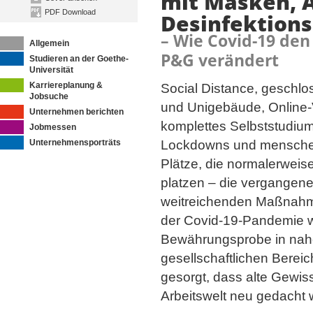
mit Masken, 
PDF Download
Desinfektions
– Wie Covid-19 den 
Allgemein
P&G verändert
Studieren an der Goethe-
Universität
Karriereplanung &
Social Distance, geschlo
Jobsuche
und Unigebäude, Online-
Unternehmen berichten
komplettes Selbststudium
Jobmessen
Unternehmensporträts
Lockdowns und menschenl
Plätze, die normalerweis
platzen – die vergangen
weitreichenden Maßnah
der Covid-19-Pandemie 
Bewährungsprobe in nah
gesellschaftlichen Bereic
gesorgt, dass alte Gewis
Arbeitswelt neu gedacht 