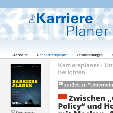
Startseite
Der Karriereplaner
Veranstaltungen
Karriereplaner
-
Un
berichten
zurück zu "Unterneh
Zwischen „
Policy“ und H
Cover ansehen