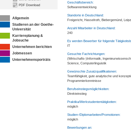
Geschäftsbereich:
PDF Download
Softwareentwicklung
Standorte in Deutschland:
Allgemein
Freigericht, Hasselroth, Biebergemünd, Leipzi
Studieren an der Goethe-
Anzahl Mitarbeiter in Deutschland:
Universität
240
Karriereplanung &
Jobsuche
Es werden Bewerber für folgende Tätigkeitsb
IT
Unternehmen berichten
Jobmessen
Gesuchte Fachrichtungen:
(Wirtschafts-)Informatik, Ingenieurwissensc
Unternehmensporträts
Science, Computerlinguistik
Gewünschte Zusatzqualifikationen:
Teamfähigkeit, gute analytische und konzepti
Programmierkenntnisse
Berufseinstiegsmöglichkeiten:
Direkteinstieg
Praktika/Werkstudententätigkeiten:
möglich
Studien-/Diplomarbeiten/Promotionen:
möglich
Bewerbungen an: