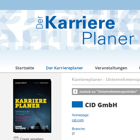
Startseite
Der Karriereplaner
Veranstaltungen
Karriereplaner
-
Unternehmenspo
zurück zu "Unternehmensporträts"
CID GmbH
Homepage:
cid.com
Branche:
IT
Cover ansehen