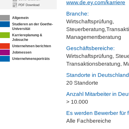
www.de.ey.com/karriere
PDF Download
Branche:
Allgemein
Wirtschaftsprüfung,
Studieren an der Goethe-
Steuerberatung,Transakt
Universität
Karriereplanung &
Managementberatung
Jobsuche
Unternehmen berichten
Geschäftsbereiche:
Jobmessen
Wirtschaftsprüfung, Steu
Unternehmensporträts
Transaktionsberatung, 
Standorte in Deutschland
20 Standorte
Anzahl Mitarbeiter in Deu
> 10.000
Es werden Bewerber für f
Alle Fachbereiche