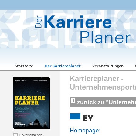
Startseite
Der Karriereplaner
Veranstaltungen
Karriereplaner
-
Unternehmensport
zurück zu "Unterneh
EY
Homepage:
Cover ansehen