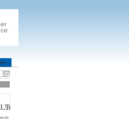
tter
hen für