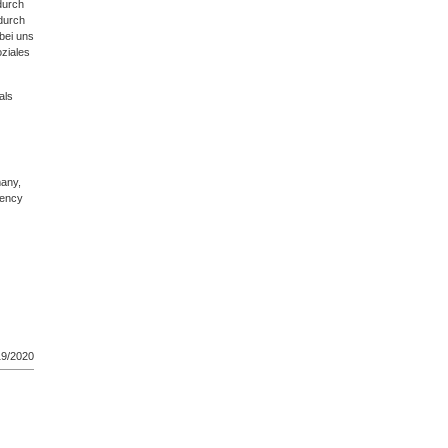
durch
durch
bei uns
oziales
als
many,
rency
19/2020