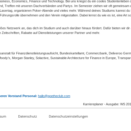
 Business, Economics, Finance und Technology. Bei uns kriegst du ein cooles Studentenleben 
nd, Treffen mit unseren Dachverbänden und Partys. Im Semester ziehen wir oft gemeinsam 
m Lasertag, organisieren Poker-Abende und vieles mehr. Während deines Studiums kannst du 
Führungsrolle übernehmen und den Verein mitgestalten. Dabei lernst du wie es ist, eine Art s
roßes Netzwerk an, das dich im Studium und auch darüber hinaus fördert. Dafür bieten wir dir 
e Zeitschriften, Rabatte auf Dienstleistungen unserer Partner und mehr.
nstalt für Finanzdienstleistungsaufsicht, Bundeskartellamt, Commerzbank, Deliveroo Ger
ody’s, Morgan Stanley, Solactive, Sustainable Architecture for Finance in Europe, Transpa
seren Vorstand Personal:
hallo@goetheclub.com
Karriereplaner - Ausgabe: WS 20
ssum
Datenschutz
Datenschutzeinstellungen