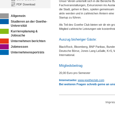
Unser Verein unterteilt sich in die Bereiche
PDF Download
Fachveranstaltungen, Exkursionen ins Ausla
die Stadt, gehen in Bars, spielen gemeinsa
aktiv werden und in zahlreichen Ämtern eine 
Allgemein
Startup zu führen.
Studieren an der Goethe-
Als Teil des Goethe Club bieten wir dir ein g
Universität
Mitglied zahlreiche Leistungen wie kostenfrei
Karriereplanung &
Jobsuche
Auszug bisheriger Gäste:
Unternehmen berichten
Jobmessen
BlackRock, Bloomberg, BNP Paribas, Bundesa
Deutsche Börse, Jones Lang LaSalle, K+S, Mo
Unternehmensporträts
International.
Mitgliedsbeitrag
20,00 Euro pro Semester
Internetseite:
www.goetheclub.com
Bei weiteren Fragen schreib gerne an un
Impre