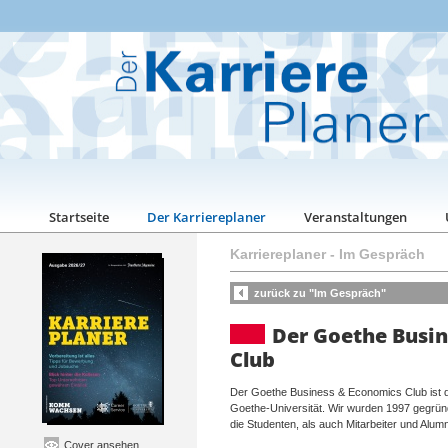
Startseite
Der Karriereplaner
Veranstaltungen
Karriereplaner
-
Im Gespräch
zurück zu "Im Gespräch"
Der Goethe Busi
Club
Der Goethe Business & Economics Club ist die
Goethe-Universität. Wir wurden 1997 gegründ
die Studenten, als auch Mitarbeiter und Alum
Cover ansehen