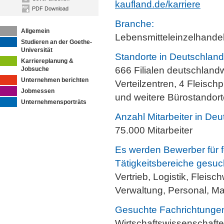
kaufland.de/karriere
PDF Download
Branche:
Allgemein
Lebensmitteleinzelhande
Studieren an der Goethe-
Universität
Standorte in Deutschland
Karriereplanung &
666 Filialen deutschlandwe
Jobsuche
Unternehmen berichten
Verteilzentren, 4 Fleisch
Jobmessen
und weitere Bürostandort
Unternehmensporträts
Anzahl Mitarbeiter in Deu
75.000 Mitarbeiter
Es werden Bewerber für 
Tätigkeitsbereiche gesuc
Vertrieb, Logistik, Fleis
Verwaltung, Personal, M
Gesuchte Fachrichtunge
Wirtschaftswissenschafte