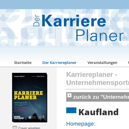
Startseite
Der Karriereplaner
Veranstaltungen
Karriereplaner
-
Unternehmensport
zurück zu "Unterneh
Kaufland
Homepage:
Cover ansehen