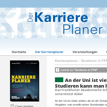
Startseite
Der Karriereplaner
Veranstaltungen
Karriereplaner
-
Studieren in F
zurück zu "Studieren in FFM"
An der Uni ist vie
Studieren kann man 
Das Frankfurter Akademische Sc
unterstützt dabei
An der Uni ist vieles anders als an der Schule
Vorgaben, man erstellt seinen Stundenplan se
Cover ansehen