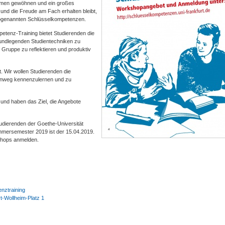
formen gewöhnen und ein großes
und die Freude am Fach erhalten bleibt,
 sogenannten Schlüsselkompetenzen.
tenz-Training bietet Studierenden die
undlegenden Studientechniken zu
 Gruppe zu reflektieren und produktiv
 Wir wollen Studierenden die
hinweg kennenzulernen und zu
 und haben das Ziel, die Angebote
udierenden der Goethe-Universität
mmersemester 2019 ist der 15.04.2019.
shops anmelden.
nztraining
-Wollheim-Platz 1