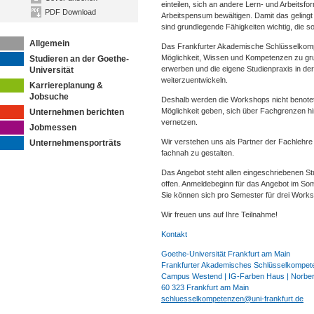
einteilen, sich an andere Lern- und Arbeits
PDF Download
Arbeitspensum bewältigen. Damit das gelingt 
sind grundlegende Fähigkeiten wichtig, die
Allgemein
Das Frankfurter Akademische Schlüsselkompe
Möglichkeit, Wissen und Kompetenzen zu gr
Studieren an der Goethe-
erwerben und die eigene Studienpraxis in der
Universität
weiterzuentwickeln.
Karriereplanung &
Jobsuche
Deshalb werden die Workshops nicht benotet.
Möglichkeit geben, sich über Fachgrenzen 
Unternehmen berichten
vernetzen.
Jobmessen
Wir verstehen uns als Partner der Fachlehre
Unternehmensporträts
fachnah zu gestalten.
Das Angebot steht allen eingeschriebenen St
offen. Anmeldebeginn für das Angebot im So
Sie können sich pro Semester für drei Work
Wir freuen uns auf Ihre Teilnahme!
Kontakt
Goethe-Universität Frankfurt am Main
Frankfurter Akademisches Schlüsselkompete
Campus Westend | IG-Farben Haus | Norbert
60 323 Frankfurt am Main
schluesselkompetenzen@uni-frankfurt.de