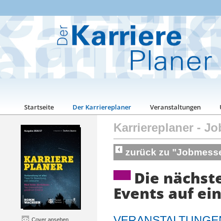
Startseite
Der Karriereplaner
Veranstaltungen
Karriereplaner
-
Jo
zurück zu "Jobmess
Die nächste
Events auf ein
VERANSTALTUNGEN
Cover ansehen