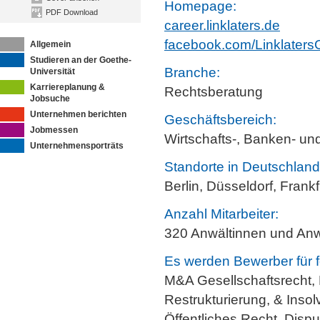
Homepage:
PDF Download
career.linklaters.de
facebook.com/Linklater
Allgemein
Studieren an der Goethe-
Branche:
Universität
Karriereplanung &
Rechtsberatung
Jobsuche
Unternehmen berichten
Geschäftsbereich:
Jobmessen
Wirtschafts-, Banken- un
Unternehmensporträts
Standorte in Deutschland
Berlin, Düsseldorf, Frank
Anzahl Mitarbeiter:
320 Anwältinnen und Anw
Es werden Bewerber für f
M&A Gesellschaftsrecht, B
Restrukturierung, & Insol
Öffentliches Recht, Disp