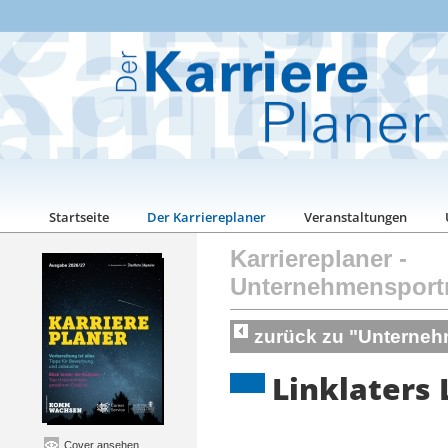
Startseite
Der Karriereplaner
Veranstaltungen
Karriereplaner
-
Unternehmensport
zurück zu "Unterneh
Linklaters 
Cover ansehen