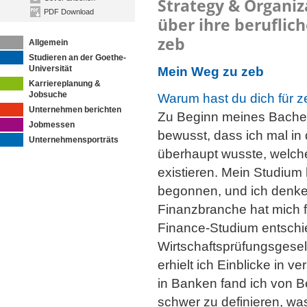
Strategy & Organiz
PDF Download
über ihre beruflic
zeb
Allgemein
Studieren an der Goethe-
Universität
Mein Weg zu zeb
Karriereplanung &
Jobsuche
Warum hast du dich für z
Unternehmen berichten
Zu Beginn meines Bachelo
Jobmessen
bewusst, dass ich mal in 
Unternehmensporträts
überhaupt wusste, welch
existieren. Mein Studium
begonnen, und ich denke
Finanzbranche hat mich f
Finance-Studium entschie
Wirtschaftsprüfungsgese
erhielt ich Einblicke in 
in Banken fand ich von B
schwer zu definieren, wa