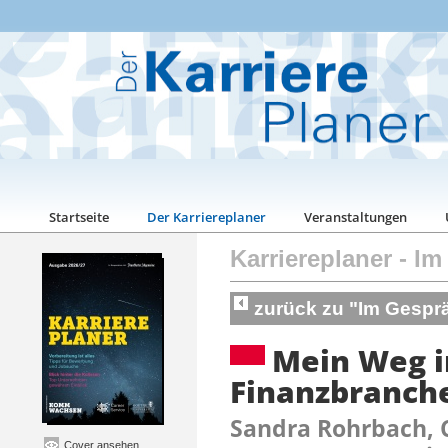
Startseite
Der Karriereplaner
Veranstaltungen
Karriereplaner
-
Im
zurück zu "Im Gespr
Mein Weg i
Finanzbranch
Sandra Rohrbach, 
Cover ansehen