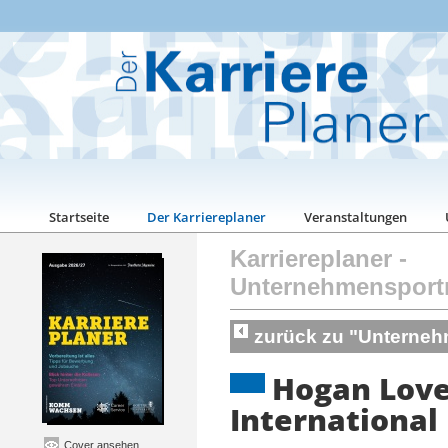
Startseite
Der Karriereplaner
Veranstaltungen
Karriereplaner
-
Unternehmensport
zurück zu "Unterneh
Hogan Love
International
Cover ansehen