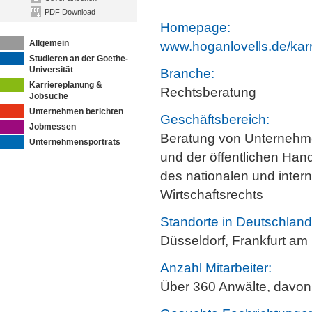
PDF Download
Homepage:
Allgemein
www.hoganlovells.de/karr
Studieren an der Goethe-
Universität
Branche:
Karriereplanung &
Rechtsberatung
Jobsuche
Unternehmen berichten
Geschäftsbereich:
Jobmessen
Beratung von Unternehme
Unternehmensporträts
und der öffentlichen Hand
des nationalen und inter
Wirtschaftsrechts
Standorte in Deutschland
Düsseldorf, Frankfurt a
Anzahl Mitarbeiter:
Über 360 Anwälte, davon