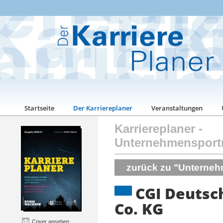
Startseite
Der Karriereplaner
Veranstaltungen
Karriereplaner
-
Unternehmensport
zurück zu "Unterneh
CGI Deutsc
Co. KG
Cover ansehen