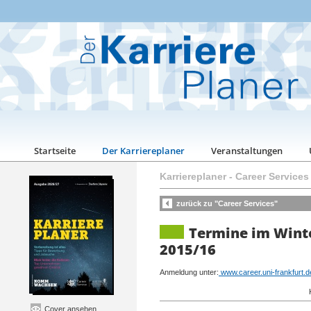
Startseite
Der Karriereplaner
Veranstaltungen
Karriereplaner
-
Career Services
zurück zu "Career Services"
Termine im Wint
2015/16
Anmeldung unter:
www.career.uni-frankfurt.d
Cover ansehen