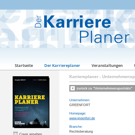
Startseite
Der Karriereplaner
Veranstaltungen
Karriereplaner
-
Unternehmenspo
zurück zu "Unternehmensporträts"
Unternehmen:
GREENFORT
Homepage:
www.greenfort.de
Branche:
Rechtsberatung
Cover ansehen