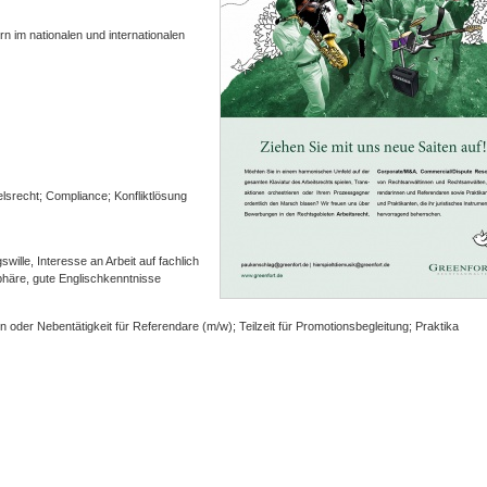
im nationalen und internationalen
lsrecht; Compliance; Konfliktlösung
ille, Interesse an Arbeit auf fachlich
phäre, gute Englischkenntnisse
 oder Nebentätigkeit für Referendare (m/w); Teilzeit für Promotionsbegleitung; Praktika