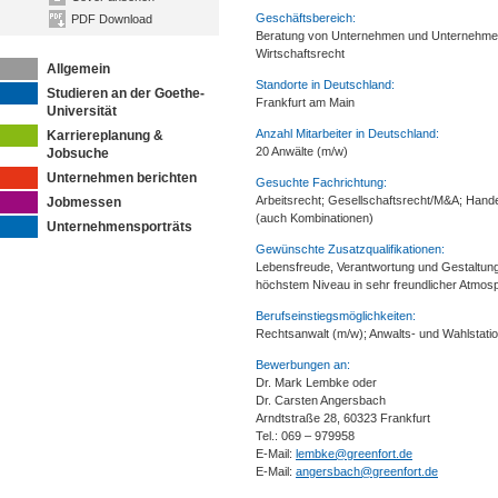
Geschäftsbereich:
PDF Download
Beratung von Unternehmen und Unternehmern 
Wirtschaftsrecht
Allgemein
Standorte in Deutschland:
Studieren an der Goethe-
Frankfurt am Main
Universität
Anzahl Mitarbeiter in Deutschland:
Karriereplanung &
20 Anwälte (m/w)
Jobsuche
Unternehmen berichten
Gesuchte Fachrichtung:
Arbeitsrecht; Gesellschaftsrecht/M&A; Hande
Jobmessen
(auch Kombinationen)
Unternehmensporträts
Gewünschte Zusatzqualifikationen:
Lebensfreude, Verantwortung und Gestaltungsw
höchstem Niveau in sehr freundlicher Atmos
Berufseinstiegsmöglichkeiten:
Rechtsanwalt (m/w); Anwalts- und Wahlstation
Bewerbungen an:
Dr. Mark Lembke oder
Dr. Carsten Angersbach
Arndtstraße 28, 60323 Frankfurt
Tel.: 069 – 979958
E-Mail:
lembke@greenfort.de
E-Mail:
angersbach@greenfort.de