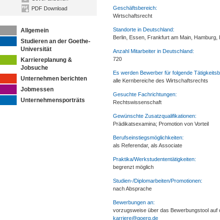
Geschäftsbereich:
PDF Download
Wirtschaftsrecht
Standorte in Deutschland:
Allgemein
Berlin, Essen, Frankfurt am Main, Hamburg,
Studieren an der Goethe-
Universität
Anzahl Mitarbeiter in Deutschland:
720
Karriereplanung &
Jobsuche
Es werden Bewerber für folgende Tätigkeitsb
Unternehmen berichten
alle Kernbereiche des Wirtschaftsrechts
Jobmessen
Gesuchte Fachrichtungen:
Unternehmensporträts
Rechtswissenschaft
Gewünschte Zusatzqualifikationen:
Prädikatsexamina; Promotion von Vorteil
Berufseinstiegsmöglichkeiten:
als Referendar, als Associate
Praktika/Werkstudententätigkeiten:
begrenzt möglich
Studien-/Diplomarbeiten/Promotionen:
nach Absprache
Bewerbungen an:
vorzugsweise über das Bewerbungstool auf d
karriere@goerg.de