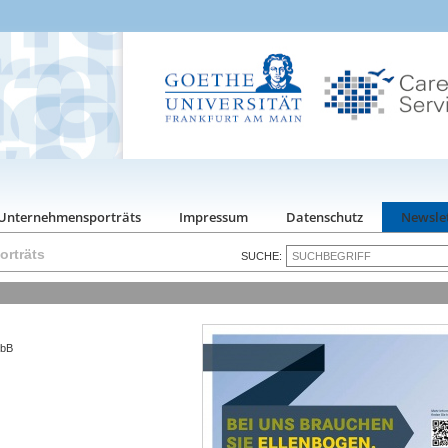
Unternehmensporträts
Impressum
Datenschutz
Newsle
rträts
SUCHE:
mbB