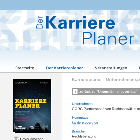
Startseite
Der Karriereplaner
Veranstaltungen
Karriereplaner
-
Unternehmenspo
zurück zu "Unternehmensporträts"
Unternehmen:
GÖRG Partnerschaft von Rechtsanwälten 
Homepage:
karriere.goerg.de
Branche:
Rechtsberatung
Cover ansehen