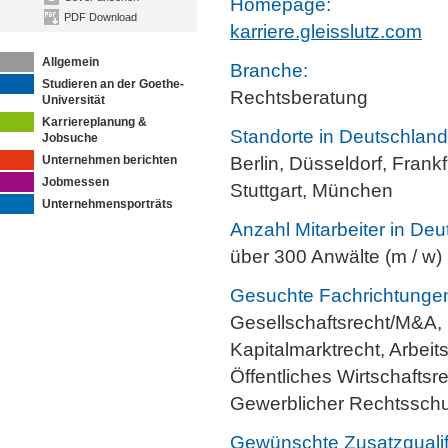
Homepage:
PDF Download
karriere.gleisslutz.com
Allgemein
Branche:
Studieren an der Goethe-
Rechtsberatung
Universität
Karriereplanung &
Standorte in Deutschland
Jobsuche
Unternehmen berichten
Berlin, Düsseldorf, Frank
Jobmessen
Stuttgart, München
Unternehmensporträts
Anzahl Mitarbeiter in Deu
über 300 Anwälte (m / w)
Gesuchte Fachrichtunge
Gesellschaftsrecht/M&A,
Kapitalmarktrecht, Arbeits
Öffentliches Wirtschafts
Gewerblicher Rechtssch
Gewünschte Zusatzqualif