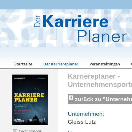
Startseite
Der Karriereplaner
Veranstaltungen
Karriereplaner
-
Unternehmensport
zurück zu "Unterneh
Unternehmen:
Gleiss Lutz
Cover ansehen