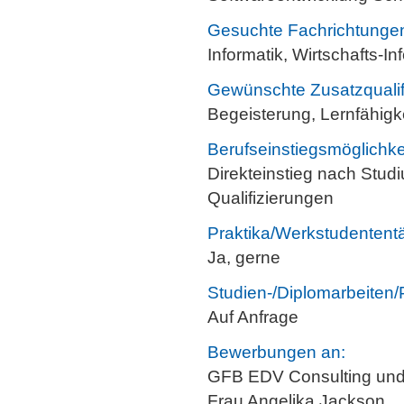
Gesuchte Fachrichtunge
Informatik, Wirtschafts-I
Gewünschte Zusatzqualif
Begeisterung, Lernfähigkei
Berufseinstiegsmöglichke
Direkteinstieg nach Stud
Qualifizierungen
Praktika/Werkstudententä
Ja, gerne
Studien-/Diplomarbeiten/
Auf Anfrage
Bewerbungen an:
GFB EDV Consulting un
Frau Angelika Jackson