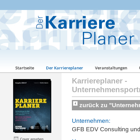
Startseite
Der Karriereplaner
Veranstaltungen
Karriereplaner
-
Unternehmensport
zurück zu "Unterneh
Unternehmen:
GFB EDV Consulting un
Cover ansehen