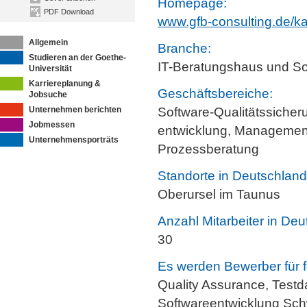
Homepage:
PDF Download
www.gfb-consulting.de/kar
Allgemein
Branche:
Studieren an der Goethe-
IT-Beratungshaus und Sof
Universität
Karriereplanung &
Geschäftsbereiche:
Jobsuche
Unternehmen berichten
Software-Qualitätssicher
Jobmessen
entwicklung, Managemen
Unternehmensporträts
Prozessberatung
Standorte in Deutschland
Oberursel im Taunus
Anzahl Mitarbeiter in Deu
30
Es werden Bewerber für f
Quality Assurance, Test
Softwareentwicklung Sc